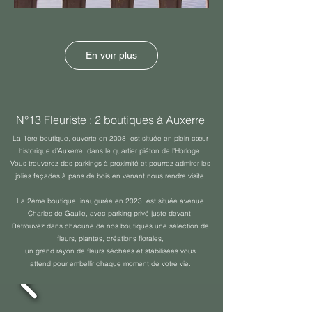
En voir plus
N°13 Fleuriste : 2 boutiques à Auxerre
La 1ère boutique, ouverte en 2008, est située en plein cœur
historique d’Auxerre, dans le quartier piéton de l'Horloge.
Vous trouverez des parkings à proximité et pourrez admirer les
jolies façades à pans de bois en venant nous rendre visite.
La 2ème boutique, inaugurée en 2023, est située avenue
Charles de Gaulle, avec parking privé juste devant.
Retrouvez dans chacune de nos boutiques une sélection de
fleurs, plantes, créations florales,
un grand rayon de fleurs séchées et stabilisées vous
attend
pour embellir chaque moment de votre vie.