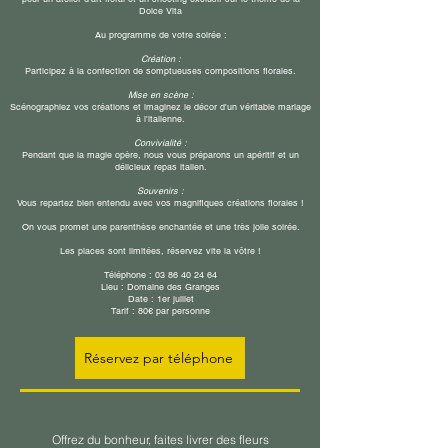
Dolce Vita
​Au programme de votre soirée :
​Création :
Participez à la confection de somptueuses compositions florales.
​Mise en scène :
Scénographiez vos créations et imaginez le décor d'un véritable mariage
à l'italienne.
​Convivialité :
Pendant que la magie opère, nous vous préparons un apéritif et un
délicieux repas italien.
Souvenirs :
Vous repartez bien entendu avec vos magnifiques créations florales !
​On vous promet une parenthèse enchantée et une très jolie soirée.
​Les places sont limitées, réservez vite la vôtre !
​Téléphone :
03 86 40 24 64
​Lieu : Domaine des Granges
​Date : 1er juillet
Tarif : 80€ par personne
Réservez par téléphone
Offrez du bonheur, faites livrer des fleurs