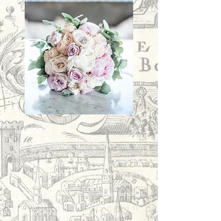
Mariage
Pour votre mariage, N°13 Fleuriste cré des
compositions florales uniques et raffinées qui
sublimeront chaque instant de cette journée
inoubliable. Bouquet de mariée, boutonnières,
fleurs pour la cérémonie laïque ou religieuse,
centres de table, nous réalisons des créations
sur mesure pour faire de votre union un
moment empreint de beauté et d’élégance.