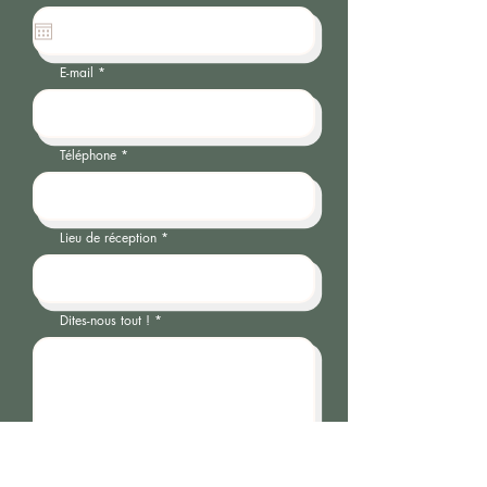
e
q
u
i
r
e
E-mail
d
Téléphone
Lieu de réception
Dites-nous tout !