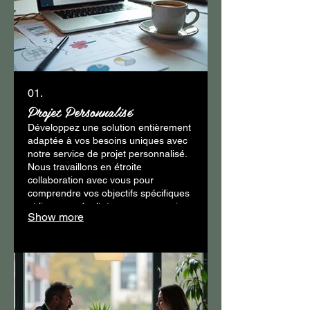
01.
Projet Personnalisé
Développez une solution entièrement
adaptée à vos besoins uniques avec
notre service de projet personnalisé.
Nous travaillons en étroite
collaboration avec vous pour
comprendre vos objectifs spécifiques
et livrer un résultat sur mesure qui
Show more
dépasse vos attentes. Ce service
garantit une approche ciblée pour
résoudre vos défis les plus
complexes.