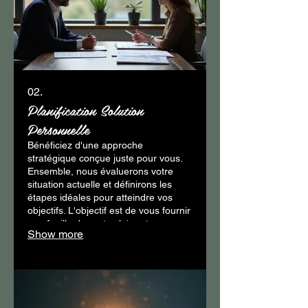
02.
Planification Solution
Personnelle
Bénéficiez d'une approche
stratégique conçue juste pour vous.
Ensemble, nous évaluerons votre
situation actuelle et définirons les
étapes idéales pour atteindre vos
objectifs. L'objectif est de vous fournir
une feuille de route claire et
Show more
réalisable, adaptée à votre contexte
spécifique.