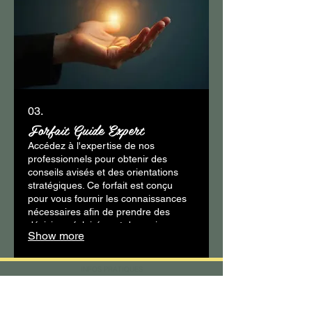
03.
Forfait Guide Expert
Accédez à l'expertise de nos
professionnels pour obtenir des
conseils avisés et des orientations
stratégiques. Ce forfait est conçu
pour vous fournir les connaissances
nécessaires afin de prendre des
décisions éclairées et de naviguer
Show more
dans des situations complexes.
Maximisez votre potentiel avec un
accompagnement de qualité.
INFOS PRATIQUES