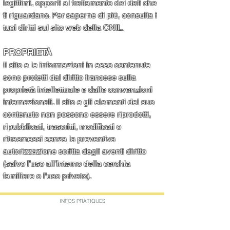
legittimi, opporti al trattamento dei dati che
ti riguardano. Per saperne di più, consulta i
tuoi diritti sul sito web della CNIL.
PROPRIETÀ
Il sito e le informazioni in esso contenute
sono protetti dal diritto francese sulla
proprietà intellettuale e dalle convenzioni
internazionali. Il sito e gli elementi del suo
contenuto non possono essere riprodotti,
ripubblicati, trascritti, modificati o
ritrasmessi senza la preventiva
autorizzazione scritta degli aventi diritto
(salvo l'uso all'interno della cerchia
familiare o l'uso privato).
INFOS PRATIQUES