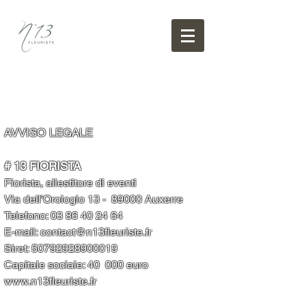
AVVISO LEGALE
# 13 FIORISTA
Fiorista, allestitore di eventi
Via dell'Orologio 13 -
89000 Auxerre
Telefono:
03 86 40 24 64
E-mail:
contact@n13fleuriste.fr
Siret:
50792928900019
Capitale sociale: 40
000 euro
www.n13fleuriste.fr