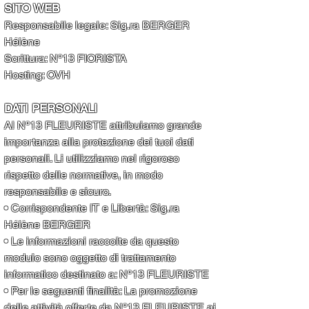
SITO WEB
Responsabile legale: Sig.ra BERGER
Hélène
Scrittura: N°13 FIORISTA
Hosting: OVH
DATI PERSONALI
Al N°13 FLEURISTE attribuiamo grande
importanza alla protezione dei tuoi dati
personali. Li utilizziamo nel rigoroso
rispetto delle normative, in modo
responsabile e sicuro.
• Corrispondente IT e Libertà: Sig.ra
Hélène BERGER
• Le informazioni raccolte da questo
modulo sono oggetto di trattamento
informatico destinato a: N°13 FLEURISTE
• Per le seguenti finalità: La promozione
delle attività offerte da N°13 FLEURISTE ai