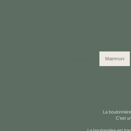
accoglienza
Matrimoni
La boutonnière
C'est u
La boutonnière est trad