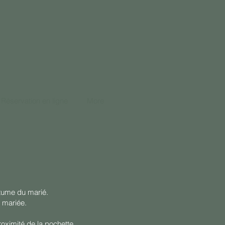
Réservation en ligne
More
stume du marié.
 mariée.
roximité de la pochette.