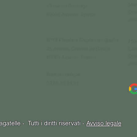
Mar
13 rue de l'Horloge
Di
89000 Auxerre, France
Jou
N°13 Fleuriste Charles de Gaulle
Hor
35 Avenue Charles de Gaulle
Lun
Di
89000 Auxerre, France
Jou
Numéro unique
03 86 40 24 64
telle - Tutti i diritti riservati -
Avviso legale