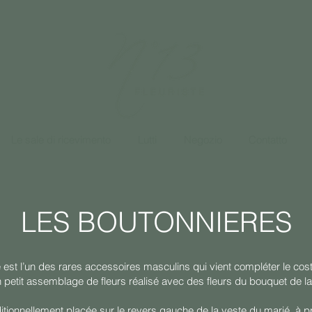
Le sale di ricevimento
Lutti
Negozio
Contatto
LES BOUTONNIERES
 est l’un des rares accessoires masculins qui vient compléter le co
n petit assemblage de fleurs réalisé avec des fleurs du bouquet de la
itionnellement placée sur le revers gauche de la veste du marié, à p