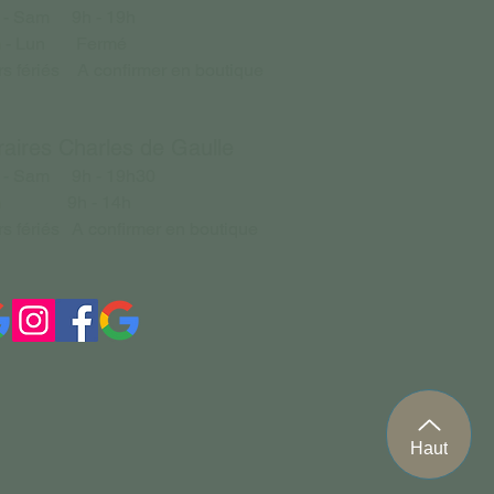
 - Sam 9h - 19h
m - Lun Fermé
rs fériés A confirmer en boutique
aires Charles de Gaulle
 - Sam 9h - 19h30
m 9h - 14h
rs fériés A confirmer en boutique
Haut