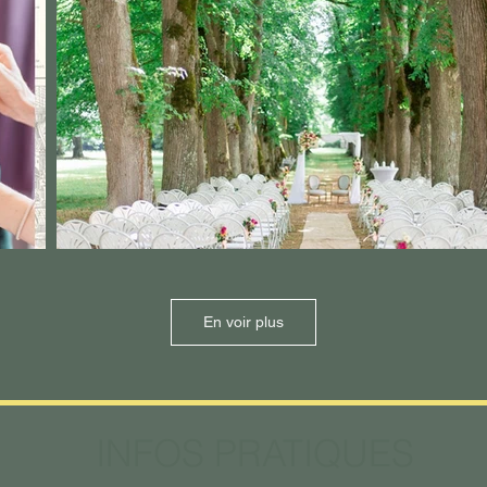
En voir plus
INFOS PRATIQUES