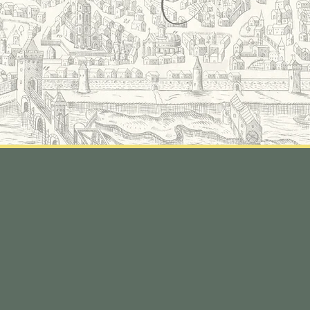
INFOS PRATIQUES
Hor
N°13 Fleuriste Centre-ville
Mar
13 rue de l'Horloge
Di
89000 Auxerre, France
Jou