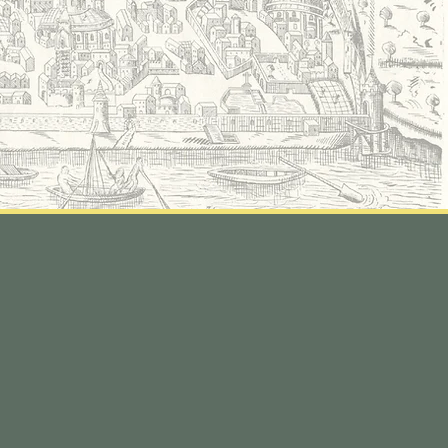
aires Centre ville
 - Sam 9h - 19h
m - Lun Fermé
rs fériés A confirmer en boutique