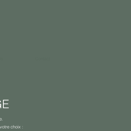
ls
Contact
GE
e.
otre choix :